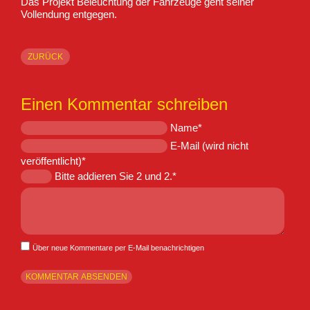
Das Projekt Beleuchtung der Fahrzeuge geht seiner
Vollendung entgegen.
ZURÜCK
Einen Kommentar schreiben
Pflichtfeld
Name
*
Pflichtfeld
E-Mail (wird nicht
veröffentlicht)
*
Bitte addieren Sie 2 und 2.
*
Komm
Über neue Kommentare per E-Mail benachrichtigen