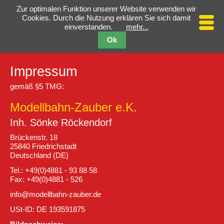
Zur optimalen Funktion unserer Website verwenden wir
Cookies. Durch die Nutzung erklären Sie sich damit
einverstanden.
mehr...
Ok
Impressum
gemäß §5 TMG:
Modellbahn-Zauber e.K.
Inh. Sönke Röckendorf
Brückenstr. 18
25840 Friedrichstadt
Deutschland (DE)
Tel.: +49(0)4881 - 93 88 58
Fax: +49(0)4881 - 526
info@modellbahn-zauber.de
USt-ID: DE 193591875