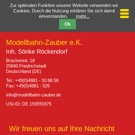
Zur optimalen Funktion unserer Website verwenden wir
Cookies. Durch die Nutzung erklären Sie sich damit
einverstanden.
mehr...
Ok
Modellbahn-Zauber e.K.
Inh. Sönke Röckendorf
Brückenstr. 18
25840 Friedrichstadt
Deutschland (DE)
Tel.: +49(0)4881 - 93 88 58
Fax: +49(0)4881 - 526
info@modellbahn-zauber.de
USt-ID: DE 193591875
Wir freuen uns auf Ihre Nachricht